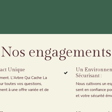
ue de formations
Notre philosophie
Nos engagements
Not
Nos engagements
tact Unique
Un Environnemen
Sécurisant :
ement. L'Arbre Qui Cache La
our toutes vos questions,
Nous cultivons un es
ment à une offre variée et de
sent en confiance pou
et votre sécurité ém