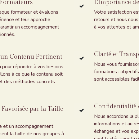
 Formateurs
L'Importance de
aque formateur et évaluons
Votre satisfaction e
érience et leur approche
retours et nous nous
garantir un accompagnement
à vos attentes et am
ionnés.
Clarté et Trans
 un Contenu Pertinent
Nous vous fournisson
n pour répondre à vos besoins
formations : objectifs
lons à ce que le contenu soit
sont accessibles faci
s et des méthodes concrets
Confidentialité 
Favorisée par la Taille
Nous accordons la pl
informations et au r
ale et un accompagnement
échanges et vos expé
ment la taille de nos groupes à
sont traités avec la 